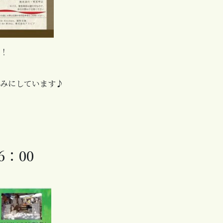
！
みにしています♪
6：00