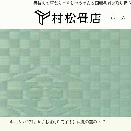
畳替えの事ならハリとつやのある国産畳表を取り扱
村松畳店
ホーム
ホーム
お知らせ
【稲刈り完了！】真夏の空の下で