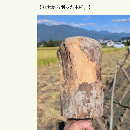
【
丸太から削った木槌。
】