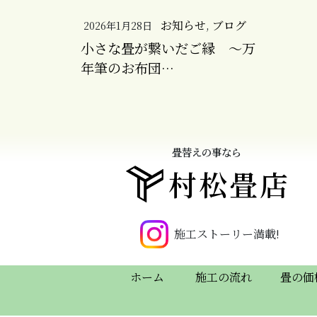
お知らせ
,
ブログ
2026年1月28日
小さな畳が繋いだご縁 ～万
年筆のお布団…
畳替えの事なら
村松畳店
施工ストーリー満載!
ホーム
施工の流れ
畳の価